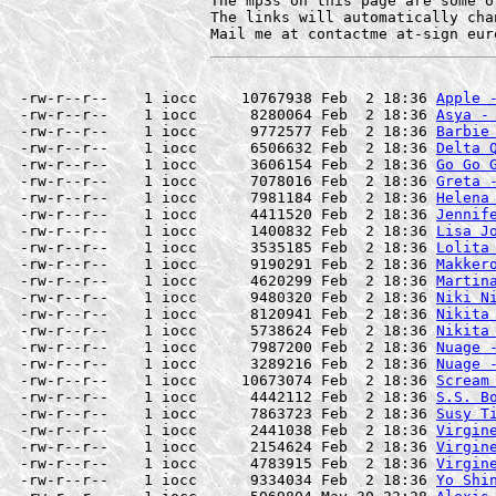
The mp3s on this page are some o
The links will automatically cha
-rw-r--r--    1 iocc     10767938 Feb  2 18:36 
Apple 
-rw-r--r--    1 iocc      8280064 Feb  2 18:36 
Asya -
-rw-r--r--    1 iocc      9772577 Feb  2 18:36 
Barbie
-rw-r--r--    1 iocc      6506632 Feb  2 18:36 
Delta 
-rw-r--r--    1 iocc      3606154 Feb  2 18:36 
Go Go 
-rw-r--r--    1 iocc      7078016 Feb  2 18:36 
Greta 
-rw-r--r--    1 iocc      7981184 Feb  2 18:36 
Helena
-rw-r--r--    1 iocc      4411520 Feb  2 18:36 
Jennif
-rw-r--r--    1 iocc      1400832 Feb  2 18:36 
Lisa J
-rw-r--r--    1 iocc      3535185 Feb  2 18:36 
Lolita
-rw-r--r--    1 iocc      9190291 Feb  2 18:36 
Makker
-rw-r--r--    1 iocc      4620299 Feb  2 18:36 
Martin
-rw-r--r--    1 iocc      9480320 Feb  2 18:36 
Niki N
-rw-r--r--    1 iocc      8120941 Feb  2 18:36 
Nikita
-rw-r--r--    1 iocc      5738624 Feb  2 18:36 
Nikita
-rw-r--r--    1 iocc      7987200 Feb  2 18:36 
Nuage 
-rw-r--r--    1 iocc      3289216 Feb  2 18:36 
Nuage 
-rw-r--r--    1 iocc     10673074 Feb  2 18:36 
Scream
-rw-r--r--    1 iocc      4442112 Feb  2 18:36 
S.S. B
-rw-r--r--    1 iocc      7863723 Feb  2 18:36 
Susy T
-rw-r--r--    1 iocc      2441038 Feb  2 18:36 
Virgin
-rw-r--r--    1 iocc      2154624 Feb  2 18:36 
Virgin
-rw-r--r--    1 iocc      4783915 Feb  2 18:36 
Virgin
-rw-r--r--    1 iocc      9334034 Feb  2 18:36 
Yo Shi