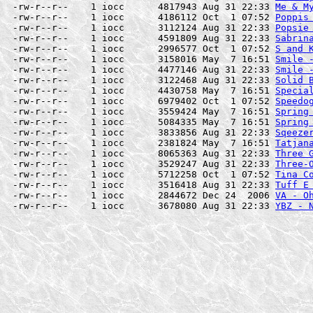
-rw-r--r--    1 iocc      4817943 Aug 31 22:33 
Me & M
-rw-r--r--    1 iocc      4186112 Oct  1 07:52 
Poppis
-rw-r--r--    1 iocc      3112124 Aug 31 22:33 
Popsie
-rw-r--r--    1 iocc      4591809 Aug 31 22:33 
Sabrin
-rw-r--r--    1 iocc      2996577 Oct  1 07:52 
S and 
-rw-r--r--    1 iocc      3158016 May  7 16:51 
Smile 
-rw-r--r--    1 iocc      4477146 Aug 31 22:33 
Smile 
-rw-r--r--    1 iocc      3122468 Aug 31 22:33 
Solid 
-rw-r--r--    1 iocc      4430758 May  7 16:51 
Specia
-rw-r--r--    1 iocc      6979402 Oct  1 07:52 
Speedo
-rw-r--r--    1 iocc      3559424 May  7 16:51 
Spring
-rw-r--r--    1 iocc      5084335 May  7 16:51 
Spring
-rw-r--r--    1 iocc      3833856 Aug 31 22:33 
Sqeeze
-rw-r--r--    1 iocc      2381824 May  7 16:51 
Tatjan
-rw-r--r--    1 iocc      8065363 Aug 31 22:33 
Three 
-rw-r--r--    1 iocc      3529247 Aug 31 22:33 
Three-
-rw-r--r--    1 iocc      5712258 Oct  1 07:52 
Tina C
-rw-r--r--    1 iocc      3516418 Aug 31 22:33 
Tuff E
-rw-r--r--    1 iocc      2844672 Dec 24  2006 
VA - O
-rw-r--r--    1 iocc      3678080 Aug 31 22:33 
YBZ - 